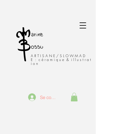
A R T I S A N E / S L O W M A D
E : c é r a m i q u e & i l l u s t r a t
i o n
Se connecter
Venise - Italie