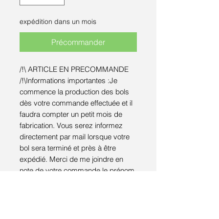
expédition dans un mois
Précommander
/!\ ARTICLE EN PRECOMMANDE
/!\Informations importantes :Je
commence la production des bols
dès votre commande effectuée et il
faudra compter un petit mois de
fabrication. Vous serez informez
directement par mail lorsque votre
bol sera terminé et près à être
expédié. Merci de me joindre en
note de votre commande le prénom
à inscrire sur l'étiquette.
Pièce utilitaire en grès réalisée à la
plaque, décorée au pinceau et