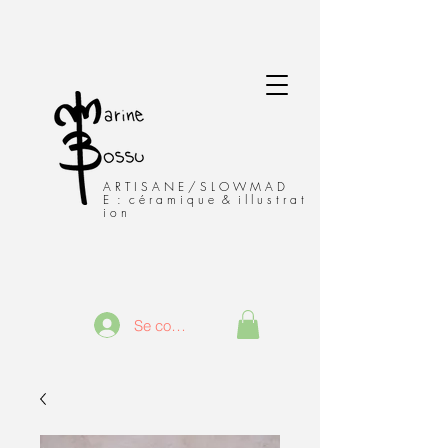
A R T I S A N E / S L O W M A D
E : c é r a m i q u e & i l l u s t r a t
i o n
Se connecter