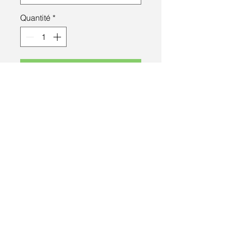
Quantité
*
Ajouter au panier
Illustration originale réalisée aux
encres colorex et crayons de
couleurs Faber Castell.
EXEMPLAIRE UNIQUE
Dimensions: H: 15 cm L: 10,5 cm
Tous droits réservés © 2017