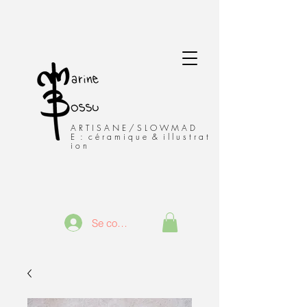
A R T I S A N E / S L O W M A D
E : c é r a m i q u e & i l l u s t r a t
i o n
Se connecter