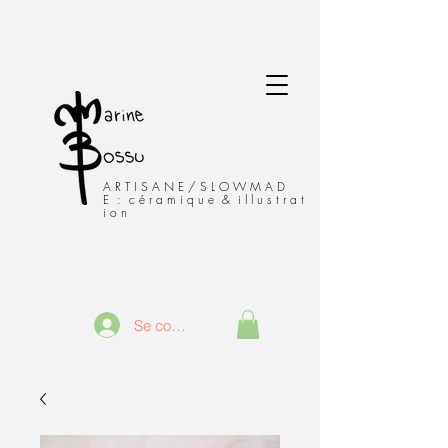
A R T I S A N E / S L O W M A D
E : c é r a m i q u e & i l l u s t r a t
i o n
Se connecter