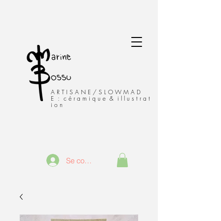
A R T I S A N E / S L O W M A D
E : c é r a m i q u e & i l l u s t r a t
i o n
Se connecter