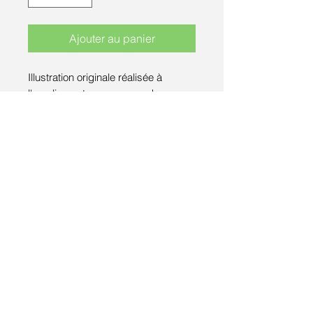
Ajouter au panier
Illustration originale réalisée à
l'acrylique et aux crayons de
couleurs.
Cette série de dessins est issue de
mes photographies prises lors de
mes escapdes durant cette saison
estivale 2021.
EXEMPLAIRE UNIQUE
Dimensions: H: 15,5 cm L: 11 cm
Tous droits réservés © 2017