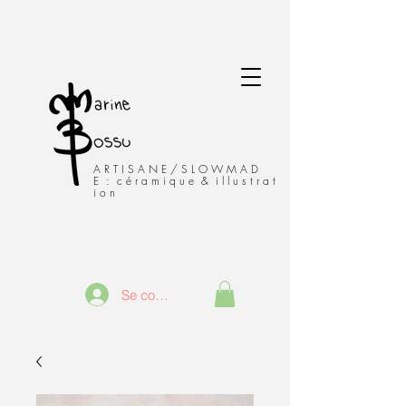
A R T I S A N E / S L O W M A D
E : c é r a m i q u e & i l l u s t r a t
i o n
Se connecter