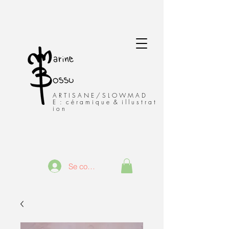
A R T I S A N E / S L O W M A D
E : c é r a m i q u e & i l l u s t r a t
i o n
Se connecter