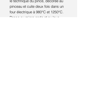
le technique du pincé, décorée au
pinceau et cuite deux fois dans un
four électrique à 980°C et 1250°C.
Passe au micro onde et au lave
vaisselle.
D: 10 cm H : 15 cm
MATERIAUX:
grès blanc lisse
oxydes colorants
émail mat
Tous droits réservés © 2017